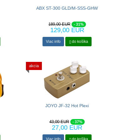
ABX ST-300 GLD/M-SSS-GHW
189,00 EUR
- 31%
129,00 EUR
Viac info
do košíka
akcia
JOYO JF-32 Hot Plexi
43,00 EUR
- 37%
27,00 EUR
Viac info
do košíka