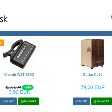
j
Cherub WST-550G
Gecko CL50
79,00 EUR
11,00 EUR
- 64%
3,90 EUR
Viac info
do košíka
Viac info
do košíka