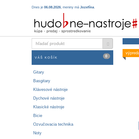
Dnes je
06.08.2026
, meniny má
Jozefína
.
hľadať
produkt
výpreda
0
VÁŠ KOŠÍK
Gitary
Basgitary
Klávesové nástroje
Dychové nástroje
Klasické nástroje
Bicie
Ozvučovacia technika
Noty