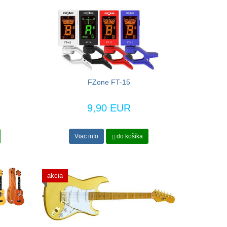
FZone FT-15
9,90 EUR
Viac info
do košíka
akcia