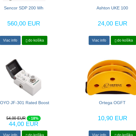
Sencor SDP 200 Wh
Ashton UKE 100
560,00 EUR
24,00 EUR
Viac info
do košíka
Viac info
do košíka
JOYO JF-301 Rated Boost
Ortega OGFT
10,90 EUR
54,00 EUR
- 18%
44,00 EUR
Viac info
do košíka
Viac info
do košíka