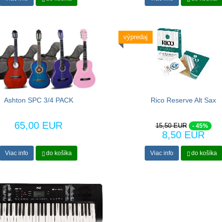
výpredaj
Ashton SPC 3/4 PACK
Rico Reserve Alt Sax
65,00 EUR
15,50 EUR
- 45%
8,50 EUR
Viac info
do košíka
Viac info
do košíka