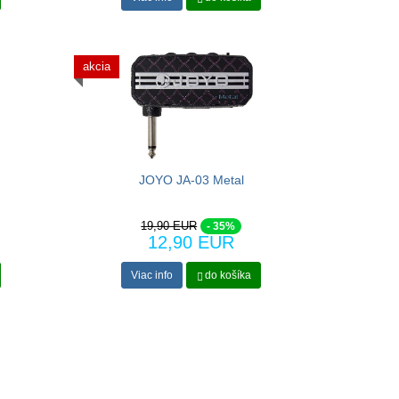
akcia
JOYO JA-03 Metal
19,90 EUR
- 35%
12,90 EUR
Viac info
do košíka