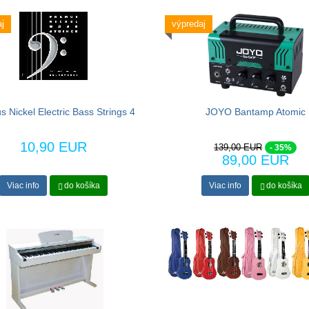
j
výpredaj
 Nickel Electric Bass Strings 4
JOYO Bantamp Atomic
10,90 EUR
139,00 EUR
- 35%
89,00 EUR
Viac info
do košíka
Viac info
do košíka